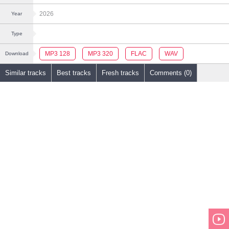
2026
Year
Type
MP3 128
MP3 320
FLAC
WAV
Download
Similar tracks
Best tracks
Fresh tracks
Comments (0)