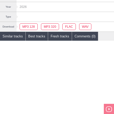
2026
Year
Type
MP3 128
MP3 320
FLAC
WAV
Download
Similar tracks
Best tracks
Fresh tracks
Comments (0)