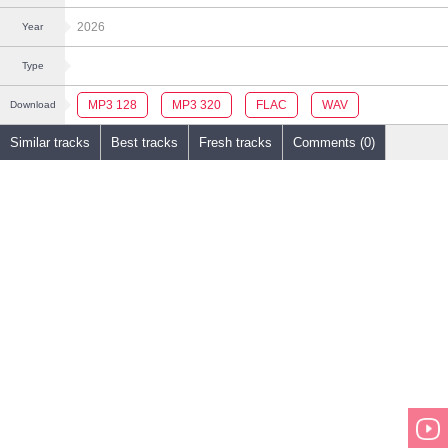
2026
Year
Type
MP3 128
MP3 320
FLAC
WAV
Download
Similar tracks
Best tracks
Fresh tracks
Comments (0)