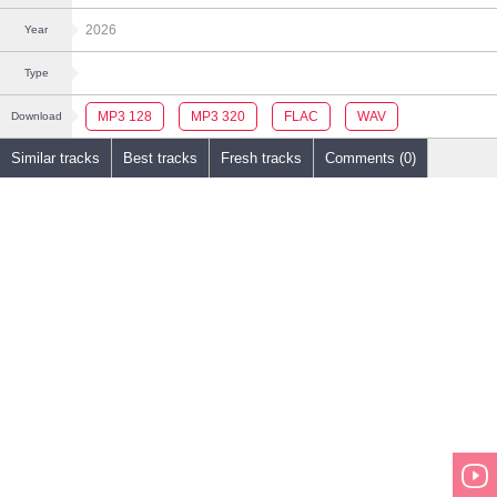
2026
Year
Type
MP3 128
MP3 320
FLAC
WAV
Download
Similar tracks
Best tracks
Fresh tracks
Comments (0)