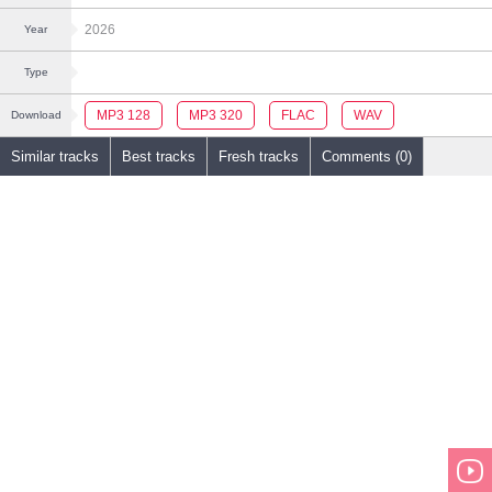
2026
Year
Type
MP3 128
MP3 320
FLAC
WAV
Download
Similar tracks
Best tracks
Fresh tracks
Comments (0)