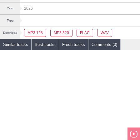
2026
Year
Type
MP3 128
MP3 320
FLAC
WAV
Download
Similar tracks
Best tracks
Fresh tracks
Comments (0)