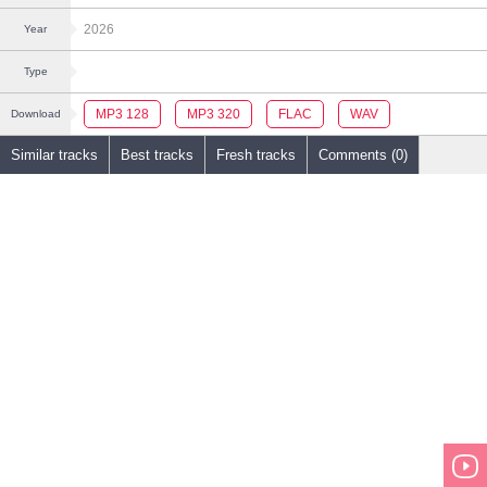
2026
Year
Type
MP3 128
MP3 320
FLAC
WAV
Download
Similar tracks
Best tracks
Fresh tracks
Comments (0)