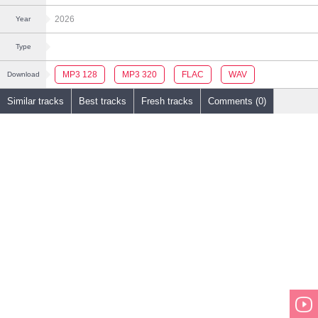
2026
Year
Type
MP3 128
MP3 320
FLAC
WAV
Download
Similar tracks
Best tracks
Fresh tracks
Comments (0)