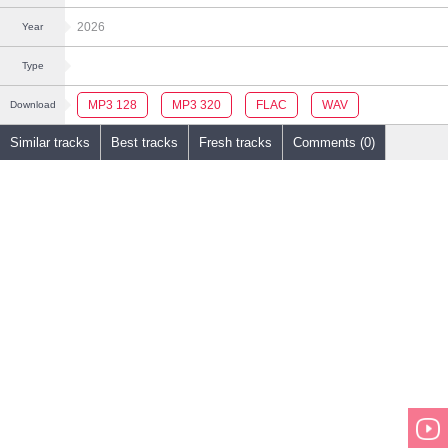
2026
Year
Type
MP3 128
MP3 320
FLAC
WAV
Download
Similar tracks
Best tracks
Fresh tracks
Comments (0)