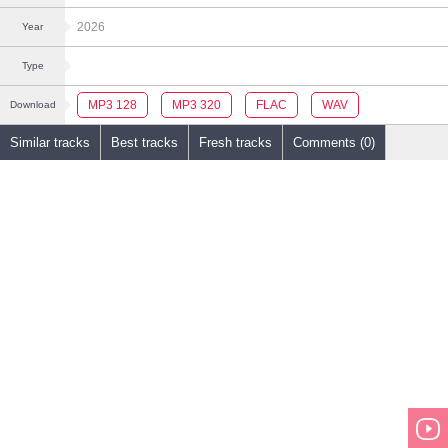
2026
Year
Type
MP3 128
MP3 320
FLAC
WAV
Download
Similar tracks
Best tracks
Fresh tracks
Comments (0)