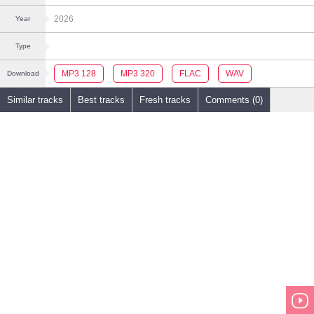
2026
Year
Type
MP3 128
MP3 320
FLAC
WAV
Download
Similar tracks
Best tracks
Fresh tracks
Comments (0)