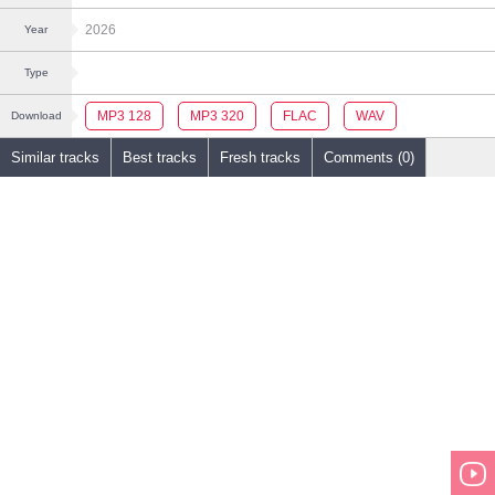
2026
Year
Type
MP3 128
MP3 320
FLAC
WAV
Download
Similar tracks
Best tracks
Fresh tracks
Comments (0)