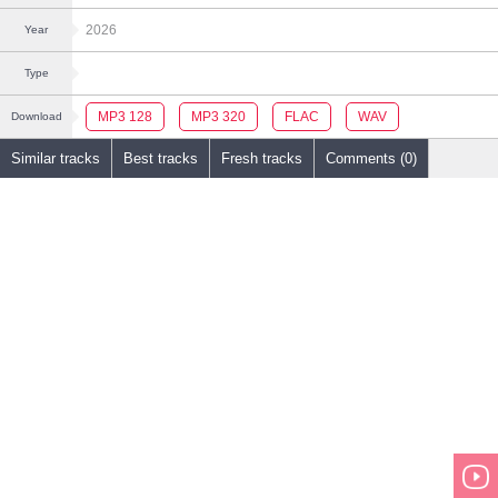
2026
Year
Type
MP3 128
MP3 320
FLAC
WAV
Download
Similar tracks
Best tracks
Fresh tracks
Comments (0)