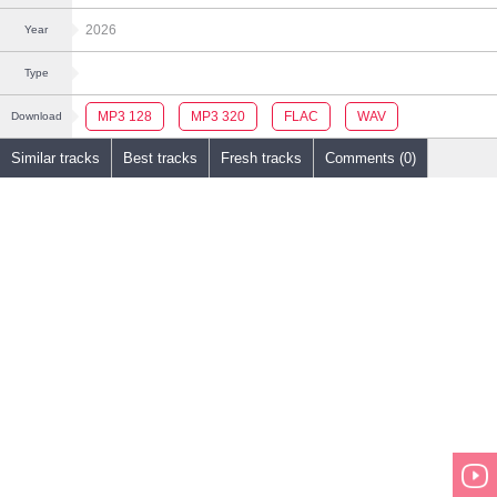
2026
Year
Type
MP3 128
MP3 320
FLAC
WAV
Download
Similar tracks
Best tracks
Fresh tracks
Comments (0)