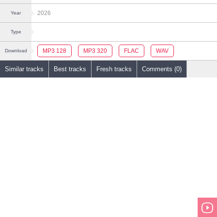
2026
Year
Type
MP3 128
MP3 320
FLAC
WAV
Download
Similar tracks
Best tracks
Fresh tracks
Comments (0)