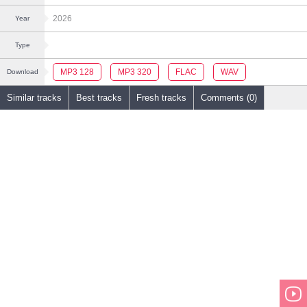
2026
Year
Type
MP3 128
MP3 320
FLAC
WAV
Download
Similar tracks
Best tracks
Fresh tracks
Comments (0)