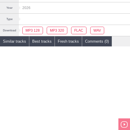
2026
Year
Type
MP3 128
MP3 320
FLAC
WAV
Download
Similar tracks
Best tracks
Fresh tracks
Comments (0)