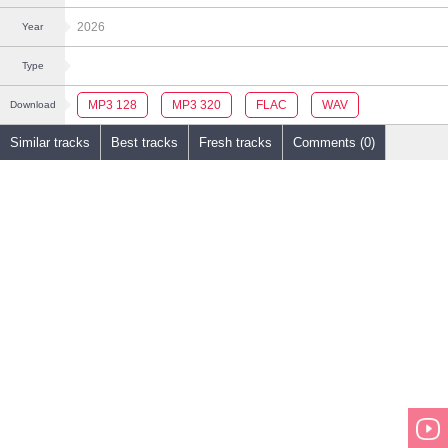
2026
Year
Type
MP3 128
MP3 320
FLAC
WAV
Download
Similar tracks
Best tracks
Fresh tracks
Comments (0)