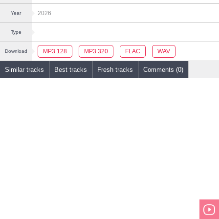
2026
Year
Type
MP3 128
MP3 320
FLAC
WAV
Download
Similar tracks
Best tracks
Fresh tracks
Comments (0)