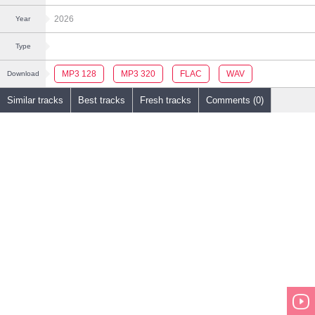
2026
Year
Type
MP3 128
MP3 320
FLAC
WAV
Download
Similar tracks
Best tracks
Fresh tracks
Comments (0)