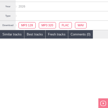
2026
Year
Type
MP3 128
MP3 320
FLAC
WAV
Download
Similar tracks
Best tracks
Fresh tracks
Comments (0)