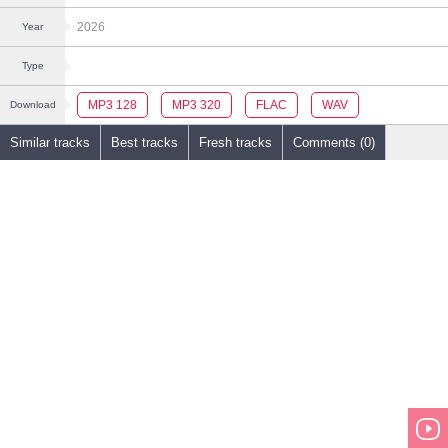
2026
Year
Type
MP3 128
MP3 320
FLAC
WAV
Download
Similar tracks
Best tracks
Fresh tracks
Comments (0)