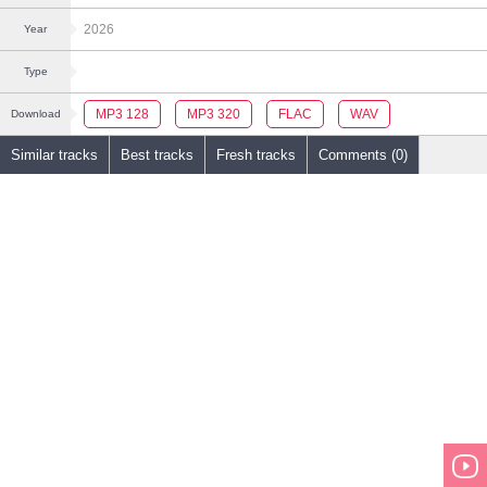
2026
Year
Type
MP3 128
MP3 320
FLAC
WAV
Download
Similar tracks
Best tracks
Fresh tracks
Comments (0)