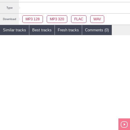
Type
MP3 128
MP3 320
FLAC
WAV
Download
Similar tracks
Best tracks
Fresh tracks
Comments (0)