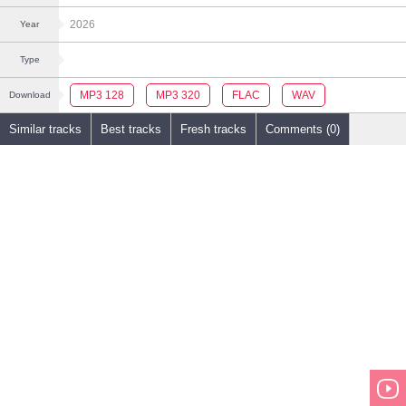
2026
Year
Type
MP3 128
MP3 320
FLAC
WAV
Download
Similar tracks
Best tracks
Fresh tracks
Comments (0)