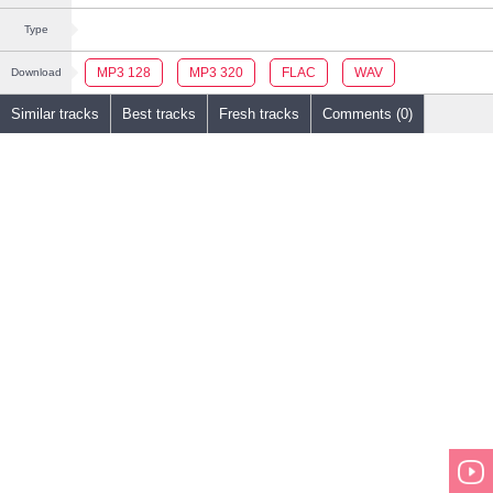
Type
MP3 128
MP3 320
FLAC
WAV
Download
Similar tracks
Best tracks
Fresh tracks
Comments (0)