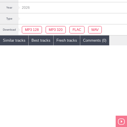
2026
Year
Type
MP3 128
MP3 320
FLAC
WAV
Download
Similar tracks
Best tracks
Fresh tracks
Comments (0)