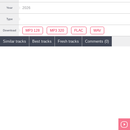
2026
Year
Type
MP3 128
MP3 320
FLAC
WAV
Download
Similar tracks
Best tracks
Fresh tracks
Comments (0)