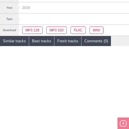
2026
Year
Type
MP3 128
MP3 320
FLAC
WAV
Download
Similar tracks
Best tracks
Fresh tracks
Comments (0)