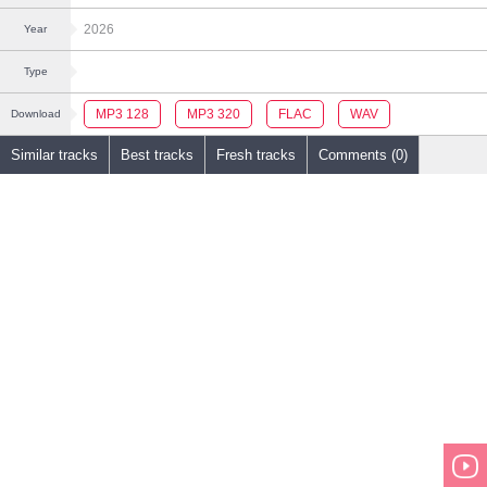
2026
Year
Type
MP3 128
MP3 320
FLAC
WAV
Download
Similar tracks
Best tracks
Fresh tracks
Comments (0)