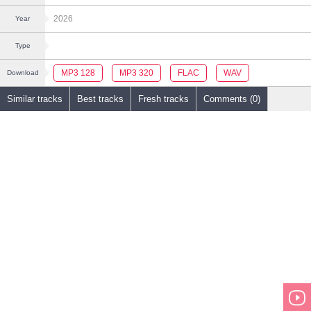
2026
Year
Type
MP3 128
MP3 320
FLAC
WAV
Download
Similar tracks
Best tracks
Fresh tracks
Comments (0)