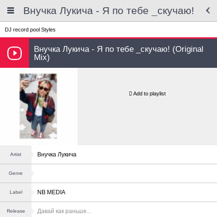
Внучка Лукича - Я по тебе _скучаю!
DJ record pool
Styles
Внучка Лукича - Я по тебе _скучаю! (Original
Mix)
Add to playlist
Внучка Лукича
Artist
Genre
NB MEDIA
Label
Давай как раньше...
Release