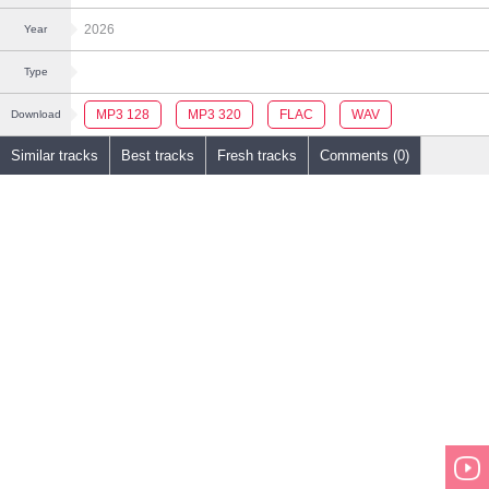
2026
Year
Type
MP3 128
MP3 320
FLAC
WAV
Download
Similar tracks
Best tracks
Fresh tracks
Comments (0)