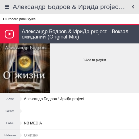
Александр Бодров & ИриДа project - Вокзал ожиданий
DJ record pool
Styles
Александр Бодров & ИриДа project - Вокзал
ожиданий (Original Mix)
Add to playlist
Александр Бодров
/
ИриДа project
Artist
Genre
NB MEDIA
Label
О жизни
Release