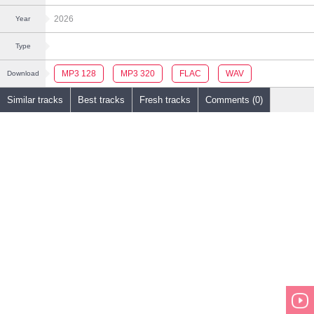
2026
Year
Type
MP3 128
MP3 320
FLAC
WAV
Download
Similar tracks
Best tracks
Fresh tracks
Comments (0)