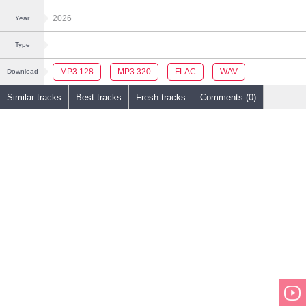
2026
Year
Type
MP3 128
MP3 320
FLAC
WAV
Download
Similar tracks
Best tracks
Fresh tracks
Comments (0)