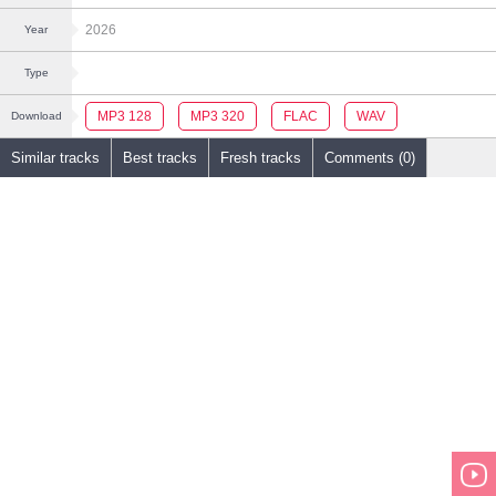
2026
Year
Type
MP3 128
MP3 320
FLAC
WAV
Download
Similar tracks
Best tracks
Fresh tracks
Comments (0)