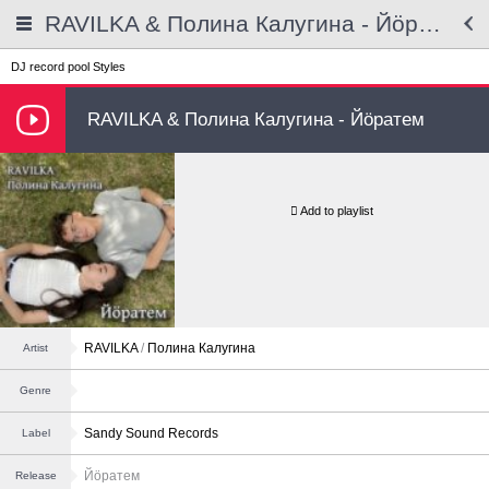
RAVILKA & Полина Калугина - Йöратем
DJ record pool
Styles
RAVILKA & Полина Калугина - Йöратем
Add to playlist
RAVILKA
/
Полина Калугина
Artist
Genre
Sandy Sound Records
Label
Йöратем
Release