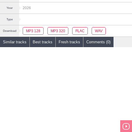
2026
Year
Type
MP3 128
MP3 320
FLAC
WAV
Download
Similar tracks
Best tracks
Fresh tracks
Comments (0)