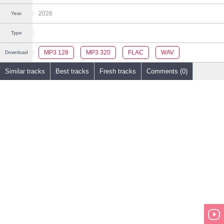
2026
Year
Type
MP3 128
MP3 320
FLAC
WAV
Download
Similar tracks
Best tracks
Fresh tracks
Comments (0)