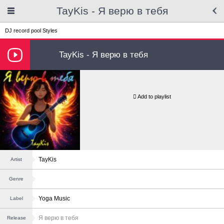
TayKis - Я верю в тебя
DJ record pool
Styles
TayKis - Я верю в тебя
Add to playlist
TayKis
Artist
Genre
Yoga Music
Label
Я верю в тебя
Release