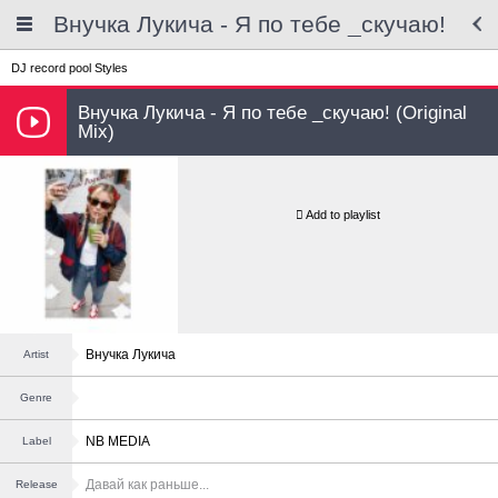
Внучка Лукича - Я по тебе _скучаю!
DJ record pool
Styles
Внучка Лукича - Я по тебе _скучаю! (Original
Mix)
Add to playlist
Внучка Лукича
Artist
Genre
NB MEDIA
Label
Давай как раньше...
Release