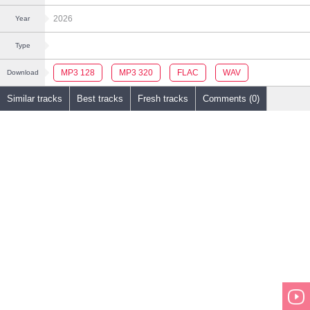
2026
Year
Type
MP3 128
MP3 320
FLAC
WAV
Download
Similar tracks
Best tracks
Fresh tracks
Comments (0)