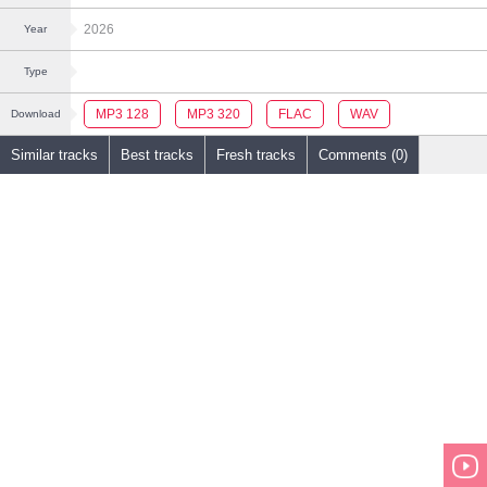
2026
Year
Type
MP3 128
MP3 320
FLAC
WAV
Download
Similar tracks
Best tracks
Fresh tracks
Comments (0)