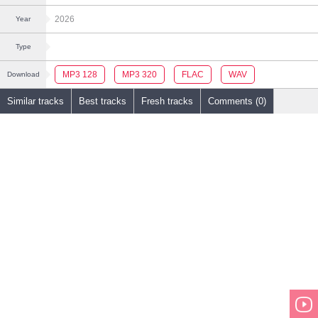
2026
Year
Type
MP3 128
MP3 320
FLAC
WAV
Download
Similar tracks
Best tracks
Fresh tracks
Comments (0)