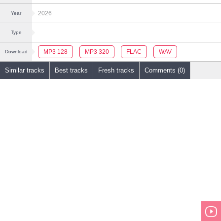
2026
Year
Type
MP3 128
MP3 320
FLAC
WAV
Download
Similar tracks
Best tracks
Fresh tracks
Comments (0)