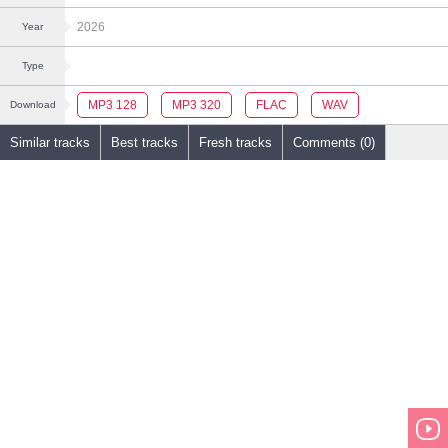
2026
Year
Type
MP3 128
MP3 320
FLAC
WAV
Download
Similar tracks
Best tracks
Fresh tracks
Comments (0)