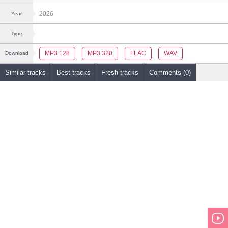
2026
Year
Type
MP3 128
MP3 320
FLAC
WAV
Download
Similar tracks
Best tracks
Fresh tracks
Comments (0)