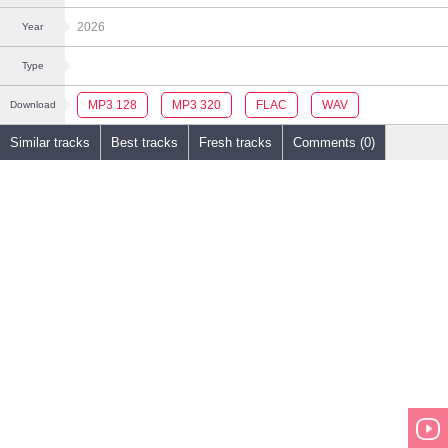
2026
Year
Type
MP3 128
MP3 320
FLAC
WAV
Download
Similar tracks
Best tracks
Fresh tracks
Comments (0)