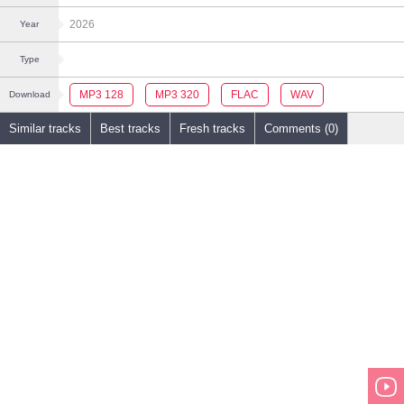
2026
Year
Type
MP3 128
MP3 320
FLAC
WAV
Download
Similar tracks
Best tracks
Fresh tracks
Comments (0)