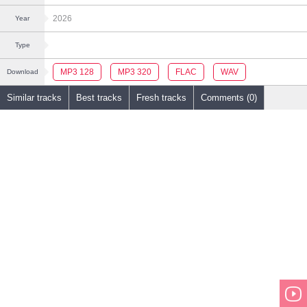
2026
Year
Type
MP3 128
MP3 320
FLAC
WAV
Download
Similar tracks
Best tracks
Fresh tracks
Comments (0)