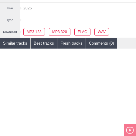
2026
Year
Type
MP3 128
MP3 320
FLAC
WAV
Download
Similar tracks
Best tracks
Fresh tracks
Comments (0)