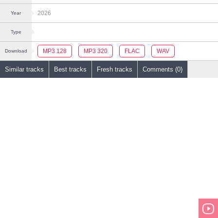
2026
Year
Type
MP3 128
MP3 320
FLAC
WAV
Download
Similar tracks
Best tracks
Fresh tracks
Comments (0)