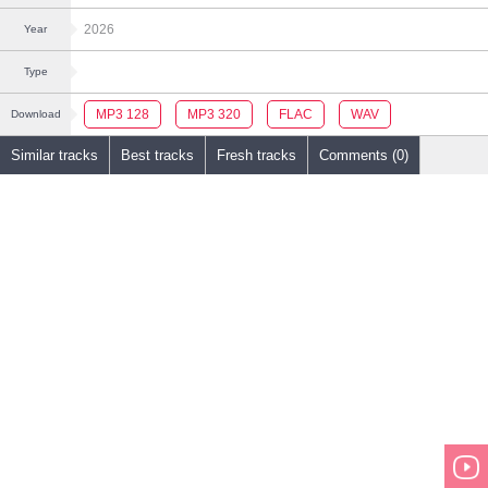
2026
Year
Type
MP3 128
MP3 320
FLAC
WAV
Download
Similar tracks
Best tracks
Fresh tracks
Comments (0)