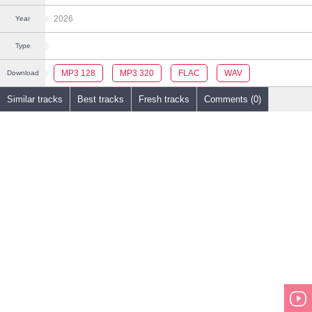
2026
Year
Type
MP3 128
MP3 320
FLAC
WAV
Download
Similar tracks
Best tracks
Fresh tracks
Comments (0)